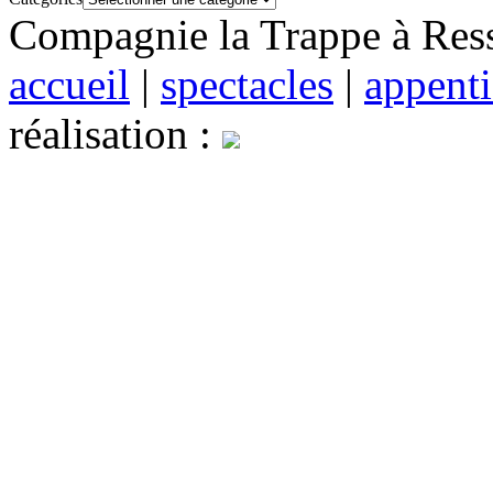
Compagnie la Trappe à Resso
accueil
|
spectacles
|
appenti
réalisation :