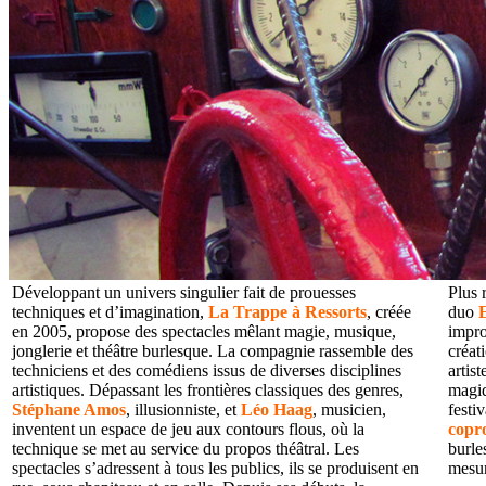
Développant un univers singulier fait de prouesses
Plus
techniques et d’imagination,
La Trappe à Ressorts
, créée
duo
en 2005, propose des spectacles mêlant magie, musique,
impro
jonglerie et théâtre burlesque. La compagnie rassemble des
créat
techniciens et des comédiens issus de diverses disciplines
artis
artistiques. Dépassant les frontières classiques des genres,
magiq
Stéphane Amos
, illusionniste, et
Léo Haag
, musicien,
festi
inventent un espace de jeu aux contours flous, où la
copro
technique se met au service du propos théâtral. Les
burle
spectacles s’adressent à tous les publics, ils se produisent en
mesur