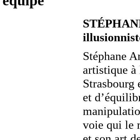
equipe
STÉPHANE
illusionnist
Stéphane A
artistique à
Strasbourg 
et d’équilib
manipulatio
voie qui le
et son art d