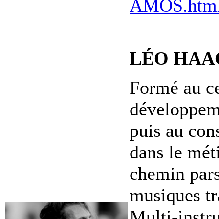
AMOS.htm
LÉO HAAG 
Formé au ce
développeme
puis au cons
dans le méti
chemin pars
musiques tr
Multi-instr